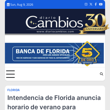
Skip
Sun, Aug 9, 2026
Instagram
Twitter
Facebook
Youtub
to
content
FLORIDA
Intendencia de Florida anuncia
horario de verano para