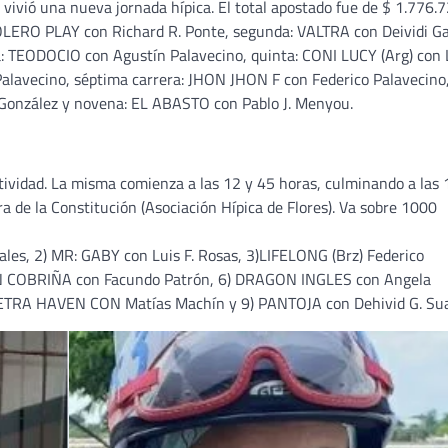
 vivió una nueva jornada hípica. El total apostado fue de $ 1.776.
TOLERO PLAY con Richard R. Ponte, segunda: VALTRA con Deividi Ga
: TEODOCIO con Agustín Palavecino, quinta: CONI LUCY (Arg) con
lavecino, séptima carrera: JHON JHON F con Federico Palavecino
González y novena: EL ABASTO con Pablo J. Menyou.
tividad. La misma comienza a las 12 y 45 horas, culminando a las 
ra de la Constitución (Asociación Hípica de Flores). Va sobre 1000
es, 2) MR: GABY con Luis F. Rosas, 3)LIFELONG (Brz) Federico
ON COBRIÑA con Facundo Patrón, 6) DRAGON INGLES con Angela
 PETRA HAVEN CON Matías Machín y 9) PANTOJA con Dehivid G. Sua