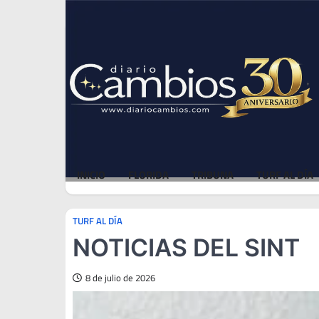
Skip
Thu, Aug 6, 2026
to
content
INICIO
FLORIDA
TRIBUNA
TURF AL DÍA
TURF AL DÍA
NOTICIAS DEL SINT
8 de julio de 2026