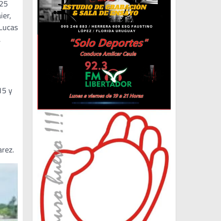
725
ier,
 Lucas
,
15 y
rez.