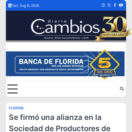
Skip
Sat, Aug 8, 2026
Instagram
Twitter
Facebook
Youtub
to
content
FLORIDA
Se firmó una alianza en la
Sociedad de Productores de