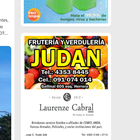
ntes,
io
 DT:…