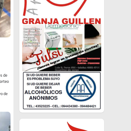
es de
orteo
yo de