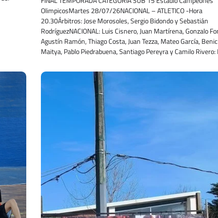
FINAL TEMPORADA CATEGORÍA SUB 15 Estadio Campeones
OlimpicosMartes 28/07/26NACIONAL – ATLETICO -Hora
20.30Árbitros: Jose Morosoles, Sergio Bidondo y Sebastián
RodríguezNACIONAL: Luis Cisnero, Juan Martírena, Gonzalo Fo
Agustín Ramón, Thiago Costa, Juan Tezza, Mateo García, Benic
Maitya, Pablo Piedrabuena, Santiago Pereyra y Camilo Rivero: