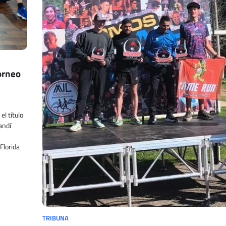
orneo
el título
andí
Florida
TRIBUNA