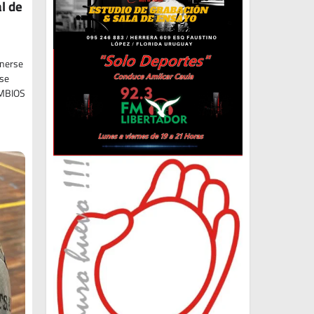
l de
onerse
rse
AMBIOS