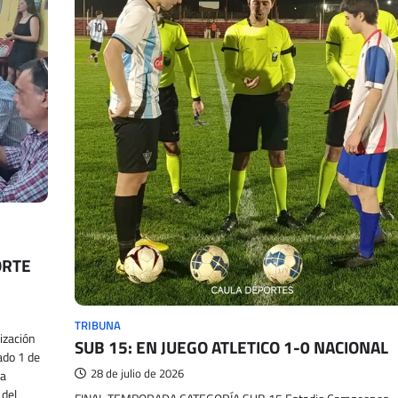
ORTE
TRIBUNA
ización
SUB 15: EN JUEGO ATLETICO 1-0 NACIONAL
ado 1 de
28 de julio de 2026
la
 del