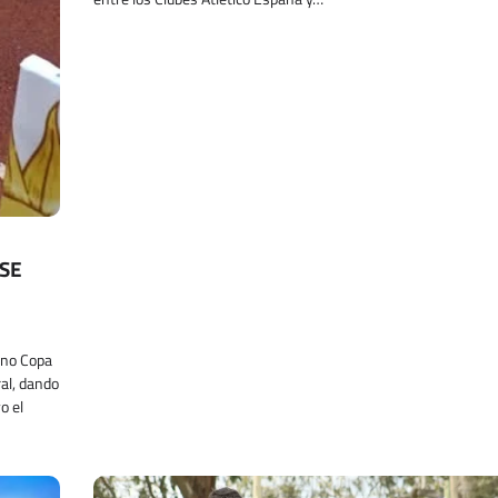
NSE
zno Copa
al, dando
o el