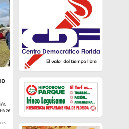
IO
CIÓN
CHA 26
ados