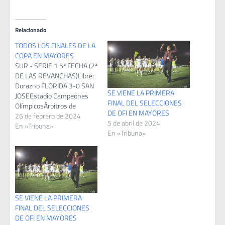
Relacionado
TODOS LOS FINALES DE LA
COPA EN MAYORES
SUR - SERIE 1 5ª FECHA (2ª
DE LAS REVANCHAS)Libre:
Durazno FLORIDA 3-0 SAN
SE VIENE LA PRIMERA
JOSEEstadio Campeones
FINAL DEL SELECCIONES
OlímpicosÁrbitros de
DE OFI EN MAYORES
Colonia: Claudio Gastón
26 de febrero de 2024
5 de abril de 2024
Soba (Liga Helvética), Mario
En «Tribuna»
En «Tribuna»
Calo y Gastón MezaVeedor:
Miguel AzuricaEntradas
Vendidas: 1.200Goles: 20’
pt Mateo Colombo, 38’ pt
Dilan Carrato ,49’ st Marcos
Lavandeira (Fda)Nota: 38’
st Francisco Paredes…
SE VIENE LA PRIMERA
FINAL DEL SELECCIONES
DE OFI EN MAYORES