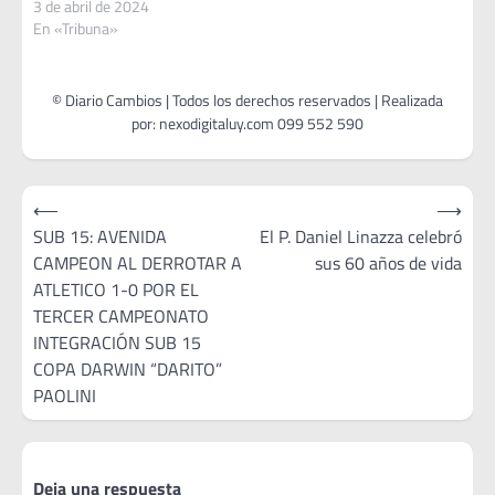
3 de abril de 2024
En «Tribuna»
Navegación
⟵
⟶
de
SUB 15: AVENIDA
El P. Daniel Linazza celebró
CAMPEON AL DERROTAR A
sus 60 años de vida
entradas
ATLETICO 1-0 POR EL
TERCER CAMPEONATO
INTEGRACIÓN SUB 15
COPA DARWIN “DARITO”
PAOLINI
Deja una respuesta