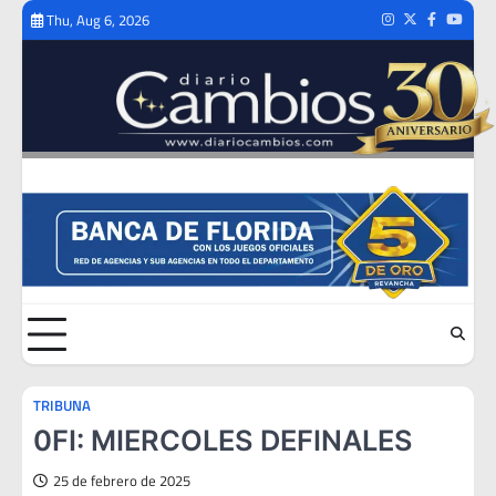
Skip
Thu, Aug 6, 2026
Instagram
Twitter
Facebook
Youtub
to
content
TRIBUNA
0FI: MIERCOLES DEFINALES
25 de febrero de 2025