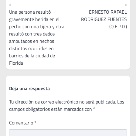
Navegación
⟵
⟶
de
Una persona resultó
ERNESTO RAFAEL
gravemente herida en el
RODRIGUEZ FUENTES
entradas
pecho con una tijera y otra
(Q.E.P.D.)
resultó con tres dedos
amputados en hechos
distintos ocurridos en
barrios de la ciudad de
Florida
Deja una respuesta
Tu dirección de correo electrónico no será publicada.
Los
campos obligatorios están marcados con
*
Comentario
*