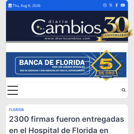
Skip
Thu, Aug 6, 2026
Instagram
Twitter
Facebook
Youtub
to
content
FLORIDA
2300 firmas fueron entregadas
en el Hospital de Florida en