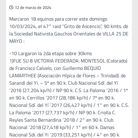
12 de marzo de 2024
Marcaron 18 equinos para correr este domingo
10/03/2024, el 47° raid ‘’Grito de Ascencio’’, 90 kmts. de
la Sociedad Nativista Gauchos Orientales de VILLA 25 DE
MAYO :
-10 Largaron la 2da etapa sobre 30kms
1)FUE SU 8 VICTORIA FEDERADA: MONTESOL (Colorado)
de Francisco Calvelo, con Guillermo BEQUIO
LAMARTHEE (Asociación Hípica de Flores – Trinidad). de
Sarandí del Yi. – 5º en 90 k. Club Nacional Sdí. del Yí
‘2016 (27,204 kp/h) / NP 90 k. C.S. La Paloma ‘2016 / 1º
en 90 k. Cerrillos ‘2017 (28,186 kp/h) / 7º en 90 k.
Nacional Sdí. del Yí ‘2017 (26,427 kp/h) / 1° en 90 k. C.S.
La Paloma ‘2017 (27,737 kp/h) / NP 90 k. Criolla C.
Reyles Santa Bernardina ‘2018 / 2° en 90 k. Club
Nacional ‘2018 (27,418 kp/h) / 1° en 60 k. Damas
Nacional Sdi. del Yi ‘2019 (33,251 kp/h) / 4° en 90 k.