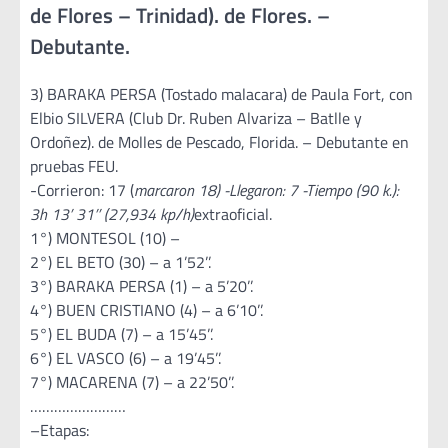
de Flores – Trinidad). de Flores. –
Debutante.
3) BARAKA PERSA (Tostado malacara) de Paula Fort, con
Elbio SILVERA (Club Dr. Ruben Alvariza – Batlle y
Ordoñez). de Molles de Pescado, Florida. – Debutante en
pruebas FEU.
-Corrieron: 17 (
marcaron 18) -Llegaron: 7 -Tiempo (90 k.):
3h 13’ 31’’ (27,934 kp/h)
extraoficial.
1°) MONTESOL (10) –
2°) EL BETO (30) – a 1’52’’.
3°) BARAKA PERSA (1) – a 5’20’’.
4°) BUEN CRISTIANO (4) – a 6’10’’.
5°) EL BUDA (7) – a 15’45’’.
6°) EL VASCO (6) – a 19’45’’.
7°) MACARENA (7) – a 22’50’’.
……………………
–Etapas: