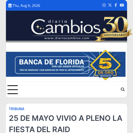
Skip
Thu, Aug 6, 2026
Instagram
Twitter
Facebook
Youtub
to
content
TRIBUNA
25 DE MAYO VIVIO A PLENO LA
FIESTA DEL RAID