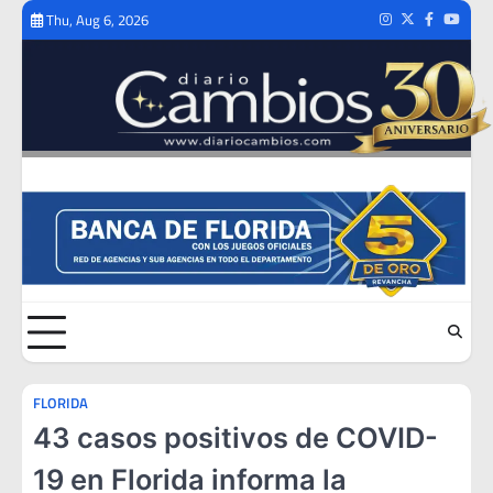
Skip
Thu, Aug 6, 2026
Instagram
Twitter
Facebook
Youtub
to
content
FLORIDA
43 casos positivos de COVID-
19 en Florida informa la