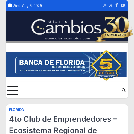
Skip
Wed, Aug 5, 2026
Instagram
Twitter
Facebook
Youtub
to
content
FLORIDA
4to Club de Emprendedores –
Ecosistema Regional de