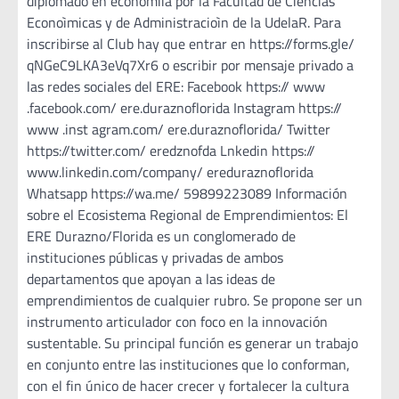
diplomado en economiìa por la Facultad de Ciencias
Econoìmicas y de Administracioìn de la UdelaR. Para
inscribirse al Club hay que entrar en https://forms.gle/
qNGeC9LKA3eVq7Xr6 o escribir por mensaje privado a
las redes sociales del ERE: Facebook https:// www
.facebook.com/ ere.duraznoflorida Instagram https://
www .inst agram.com/ ere.duraznoflorida/ Twitter
https://twitter.com/ eredznofda Lnkedin https://
www.linkedin.com/company/ ereduraznoflorida
Whatsapp https://wa.me/ 59899223089 Información
sobre el Ecosistema Regional de Emprendimientos: El
ERE Durazno/Florida es un conglomerado de
instituciones públicas y privadas de ambos
departamentos que apoyan a las ideas de
emprendimientos de cualquier rubro. Se propone ser un
instrumento articulador con foco en la innovación
sustentable. Su principal función es generar un trabajo
en conjunto entre las instituciones que lo conforman,
con el fin único de hacer crecer y fortalecer la cultura