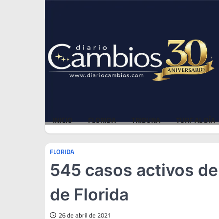
Skip
Thu, Aug 6, 2026
to
content
INICIO
FLORIDA
TRIBUNA
TURF AL DÍA
FLORIDA
545 casos activos de
de Florida
26 de abril de 2021