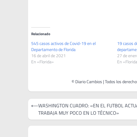
Relacionado
545 casos activos de Covid-19 en el
19 casos de
Departamento de Florida
departamen
16 de abril de 2021
27 de ener
En «Florida»
En «Florid
Navegación
⟵
WASHINGTON CUADRO: «EN EL FUTBOL ACTU
de
TRABAJA MUY POCO EN LO TÉCNICO»
entradas