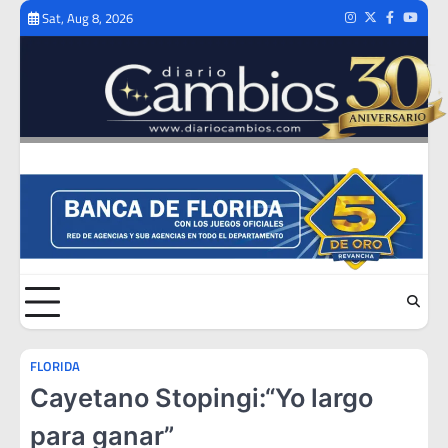
Skip
Sat, Aug 8, 2026
Instagram
Twitter
Facebook
Youtub
to
content
FLORIDA
Cayetano Stopingi:“Yo largo
para ganar”