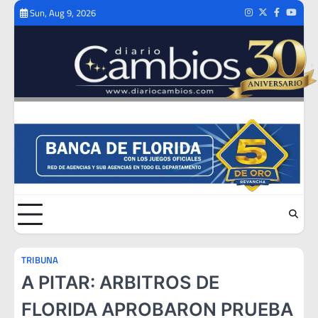
Skip
Sun, Aug 9, 2026
Instagram
Twitter
Facebook
Youtub
to
content
TRIBUNA
A PITAR: ARBITROS DE
FLORIDA APROBARON PRUEBA