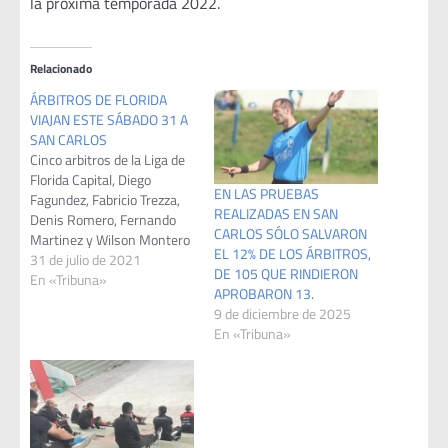
la próxima temporada 2022.
Relacionado
ÁRBITROS DE FLORIDA
VIAJAN ESTE SÁBADO 31 A
SAN CARLOS
Cinco arbitros de la Liga de
Florida Capital, Diego
EN LAS PRUEBAS
Fagundez, Fabricio Trezza,
REALIZADAS EN SAN
Denis Romero, Fernando
CARLOS SÓLO SALVARON
Martinez y Wilson Montero
EL 12% DE LOS ÁRBITROS,
, viajan este Sabado 31 de
31 de julio de 2021
DE 105 QUE RINDIERON
Julio a San Carlos, para
En «Tribuna»
APROBARON 13.
realizar a la hora 11 , las
9 de diciembre de 2025
Pruebas Fisicas
En «Tribuna»
evaulatorias de OFI, que en
su momento fueron
suspendidas por la…