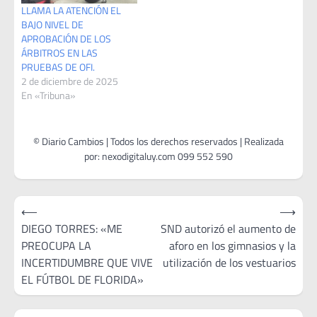
LLAMA LA ATENCIÓN EL
BAJO NIVEL DE
APROBACIÓN DE LOS
ÁRBITROS EN LAS
PRUEBAS DE OFI.
2 de diciembre de 2025
En «Tribuna»
Navegación
⟵
⟶
de
DIEGO TORRES: «ME
SND autorizó el aumento de
PREOCUPA LA
aforo en los gimnasios y la
entradas
INCERTIDUMBRE QUE VIVE
utilización de los vestuarios
EL FÚTBOL DE FLORIDA»