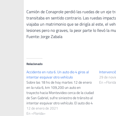
Camión de Conaprole perdió las ruedas de un eje tr
transitaba en sentido contrario. Las ruedas impact
viajaba un matrimonio que se dirigía al este, el v
lesiones pero no graves, la peor parte lo llevó la m
Fuente: Jorge Zabala
Relacionado
Accidente en ruta 6. Un auto dio 4 giros al
Intervenció
intentar esquivar otro vehículo
29 de nov
Sobre las 18 hs de hoy martes 12 de enero
En «Florid
en la ruta 6, km 109,200 un auto en
trayecto hacia Montevideo cerca de la ciudad
de San Gabriel, sufre siniestro de tránsito al
intentar esquivar otro vehículo. El auto dio 4
vueltas hacia la banquina. En el auto
12 de enero de 2021
viajaban…
En «Florida»