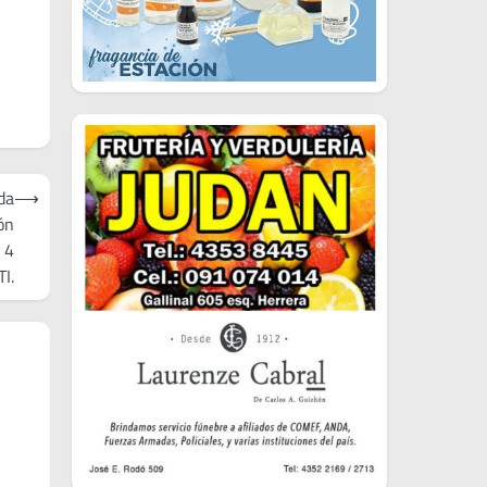
da
⟶
ón
 4
TI.