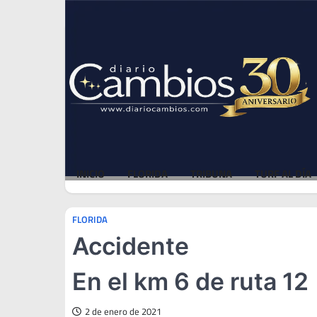
Skip
Thu, Aug 6, 2026
to
content
INICIO
FLORIDA
TRIBUNA
TURF AL DÍA
FLORIDA
Accidente
En el km 6 de ruta 12
2 de enero de 2021