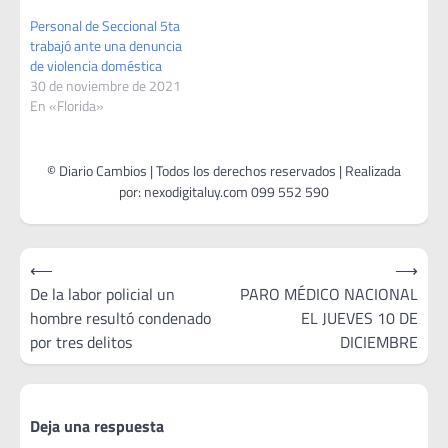
Personal de Seccional 5ta
trabajó ante una denuncia
de violencia doméstica
30 de noviembre de 2021
En «Florida»
Navegación
⟵
⟶
de
De la labor policial un
PARO MÉDICO NACIONAL
hombre resultó condenado
EL JUEVES 10 DE
entradas
por tres delitos
DICIEMBRE
Deja una respuesta