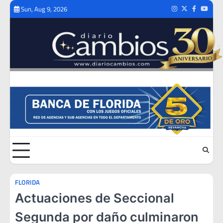
Skip
Sun, Aug 9, 2026
Instagram
Twitter
Facebook
Youtub
to
content
FLORIDA
Actuaciones de Seccional
Segunda por daño culminaron