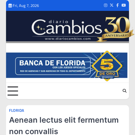
Skip
Fri, Aug 7, 2026
Instagram
Twitter
Facebook
Youtub
to
content
FLORIDA
Aenean lectus elit fermentum
non convallis