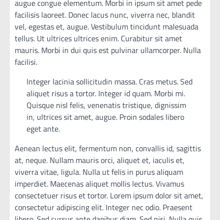
augue congue elementum. Morbi in ipsum sit amet pede
facilisis laoreet. Donec lacus nunc, viverra nec, blandit
vel, egestas et, augue. Vestibulum tincidunt malesuada
tellus. Ut ultrices ultrices enim. Curabitur sit amet
mauris. Morbi in dui quis est pulvinar ullamcorper. Nulla
facilisi.
Integer lacinia sollicitudin massa. Cras metus. Sed
aliquet risus a tortor. Integer id quam. Morbi mi.
Quisque nisl felis, venenatis tristique, dignissim
in, ultrices sit amet, augue. Proin sodales libero
eget ante.
Aenean lectus elit, fermentum non, convallis id, sagittis
at, neque. Nullam mauris orci, aliquet et, iaculis et,
viverra vitae, ligula. Nulla ut felis in purus aliquam
imperdiet. Maecenas aliquet mollis lectus. Vivamus
consectetuer risus et tortor. Lorem ipsum dolor sit amet,
consectetur adipiscing elit. Integer nec odio. Praesent
libero. Sed cursus ante dapibus diam. Sed nisi. Nulla quis