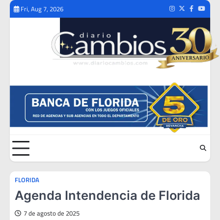
Skip
Fri, Aug 7, 2026
Instagram
Twitter
Facebook
Youtub
to
content
FLORIDA
Agenda Intendencia de Florida
7 de agosto de 2025