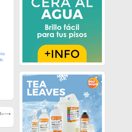
nto
do.
R»
⟶