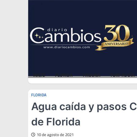
Skip
Fri, Aug 7, 2026
to
content
INICIO
FLORIDA
TRIBUNA
TURF AL DÍA
FLORIDA
Agua caída y pasos 
de Florida
10 de agosto de 2021