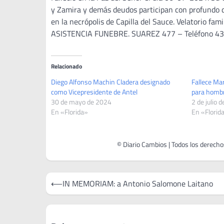
y Zamira y demás deudos participan con profundo dol
en la necrópolis de Capilla del Sauce. Velatorio 
ASISTENCIA FUNEBRE. SUAREZ 477 – Teléfono 4352
Relacionado
Diego Alfonso Machin Cladera designado
Fallece Ma
como Vicepresidente de Antel
para hombre
30 de mayo de 2024
2 de julio 
En «Florida»
En «Florid
Navegación
⟵
IN MEMORIAM: a Antonio Salomone Laitano
de
entradas