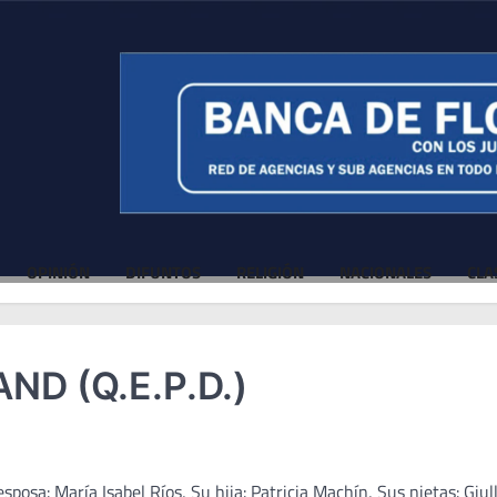
OPINIÓN
DIFUNTOS
RELIGIÓN
NACIONALES
CLA
D (Q.E.P.D.)
sposa: María Isabel Ríos, Su hija: Patricia Machín, Sus nietas: Giul