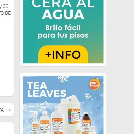
 y 30
STO DE
TA
⟶