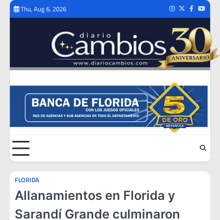
Skip
Thu, Aug 6, 2026
Instagram
Twitter
Facebook
Youtub
to
content
FLORIDA
Allanamientos en Florida y
Sarandí Grande culminaron