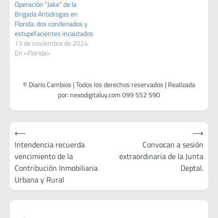
Operación “Jake” de la
Brigada Antidrogas en
Florida: dos condenados y
estupefacientes incautados
13 de noviembre de 2024
En «Florida»
Navegación
⟵
⟶
de
Intendencia recuerda
Convocan a sesión
vencimiento de la
extraordinaria de la Junta
entradas
Contribución Inmobiliaria
Deptal.
Urbana y Rural