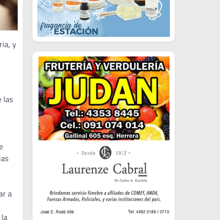
ia, y
 las
e
ias
ar a
 la