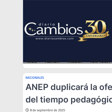
Skip
Fri, Aug 7, 2026
to
content
INICIO
FLORIDA
TRIBUNA
TURF AL DÍA
NACIONALES
ANEP duplicará la of
del tiempo pedagógi
8 de septiembre de 2025