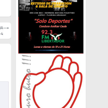
IA
⟶
-4