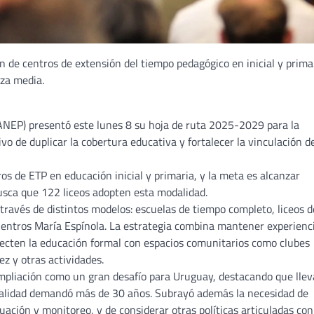
 de centros de extensión del tiempo pedagógico en inicial y primar
za media.
ANEP) presentó este lunes 8 su hoja de ruta 2025-2029 para la
vo de duplicar la cobertura educativa y fortalecer la vinculación de
 de ETP en educación inicial y primaria, y la meta es alcanzar
sca que 122 liceos adopten esta modalidad.
través de distintos modelos: escuelas de tiempo completo, liceos d
Centros María Espínola. La estrategia combina mantener experienc
ecten la educación formal con espacios comunitarios como clubes
z y otras actividades.
 ampliación como un gran desafío para Uruguay, destacando que llev
odalidad demandó más de 30 años. Subrayó además la necesidad de
ción y monitoreo, y de considerar otras políticas articuladas con