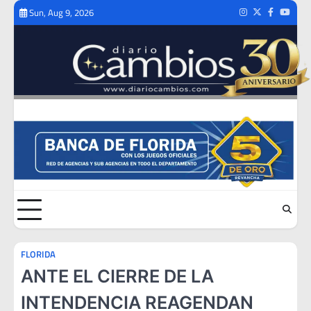
Skip
Sun, Aug 9, 2026
Instagram
Twitter
Facebook
Youtub
to
content
FLORIDA
ANTE EL CIERRE DE LA
INTENDENCIA REAGENDAN