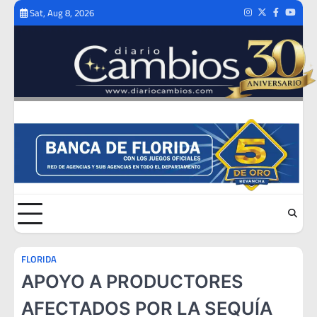
Skip
Sat, Aug 8, 2026
Instagram
Twitter
Facebook
Youtub
to
content
FLORIDA
APOYO A PRODUCTORES
AFECTADOS POR LA SEQUÍA