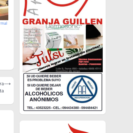
ormal
ra
⟶
ta