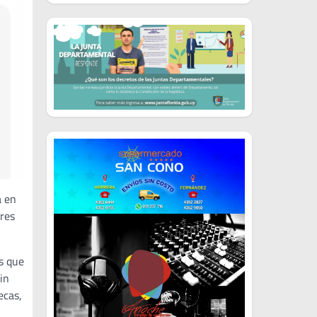
a en
ares
s que
in
ecas,