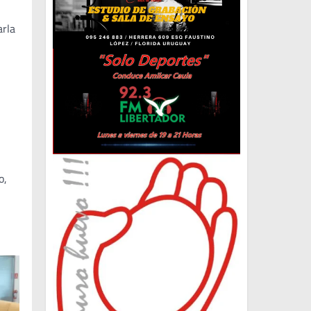
arla
o,