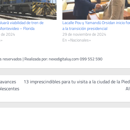
luará viabilidad de tren de
Lacalle Pou y Yamandú Orsidan inicio f
Montevideo – Florida
a la transición presidencial
 de 2024
29 de noviembre de 2024
a»
En «Nacionales»
 avances
13 imprescindibles para tu visita a la ciudad de la Pied
olescentes
Al