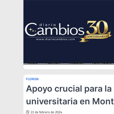
Skip
Sat, Aug 8, 2026
to
content
INICIO
FLORIDA
TRIBUNA
TURF AL DÍA
FLORIDA
Apoyo crucial para la 
universitaria en Mon
22 de febrero de 2024