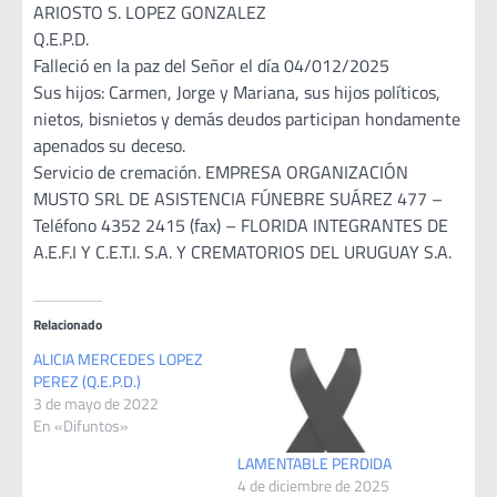
ARIOSTO S. LOPEZ GONZALEZ
Q.E.P.D.
Falleció en la paz del Señor el día 04/012/2025
Sus hijos: Carmen, Jorge y Mariana, sus hijos políticos,
nietos, bisnietos y demás deudos participan hondamente
apenados su deceso.
Servicio de cremación. EMPRESA ORGANIZACIÓN
MUSTO SRL DE ASISTENCIA FÚNEBRE SUÁREZ 477 –
Teléfono 4352 2415 (fax) – FLORIDA INTEGRANTES DE
A.E.F.I Y C.E.T.I. S.A. Y CREMATORIOS DEL URUGUAY S.A.
Relacionado
ALICIA MERCEDES LOPEZ
PEREZ (Q.E.P.D.)
3 de mayo de 2022
En «Difuntos»
LAMENTABLE PERDIDA
4 de diciembre de 2025