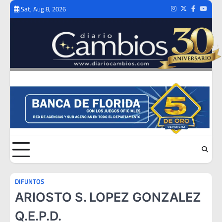
Skip
Sat, Aug 8, 2026
Instagram
Twitter
Facebook
Youtub
to
content
DIFUNTOS
ARIOSTO S. LOPEZ GONZALEZ
Q.E.P.D.