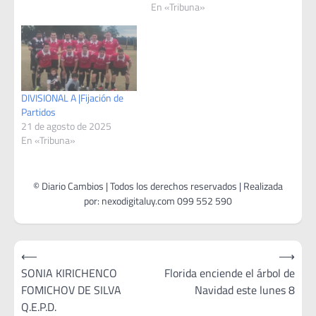
En «Tribuna»
DIVISIONAL A |Fijación de
Partidos
21 de agosto de 2025
En «Tribuna»
Navegación
⟵
⟶
de
SONIA KIRICHENCO
Florida enciende el árbol de
FOMICHOV DE SILVA
Navidad este lunes 8
entradas
Q.E.P.D.