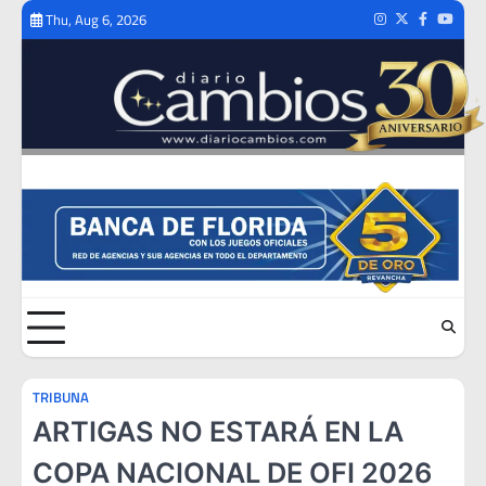
Skip
Thu, Aug 6, 2026
Instagram
Twitter
Facebook
Youtub
to
content
TRIBUNA
ARTIGAS NO ESTARÁ EN LA
COPA NACIONAL DE OFI 2026