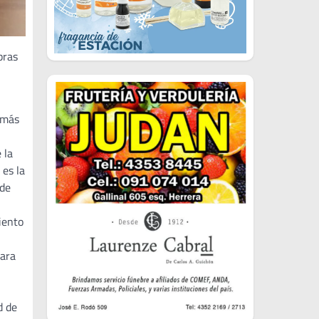
bras
 más
 la
 es la
 de
iento
para
d de