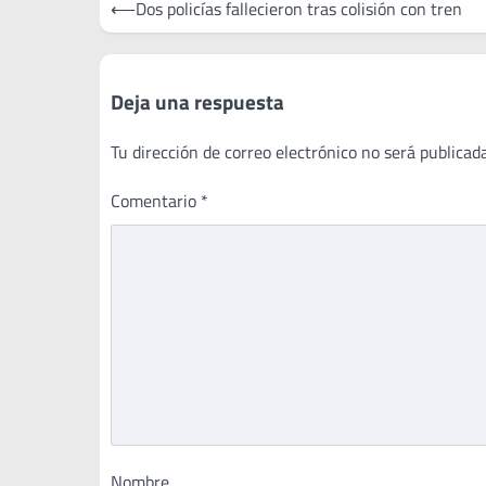
Navegación
⟵
Dos policías fallecieron tras colisión con tren
de
entradas
Deja una respuesta
Tu dirección de correo electrónico no será publicada
Comentario
*
Nombre