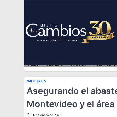
Skip
Fri, Aug 7, 2026
to
content
INICIO
FLORIDA
TRIBUNA
TURF AL DÍA
NACIONALES
Asegurando el abast
Montevideo y el área
26 de enero de 2025