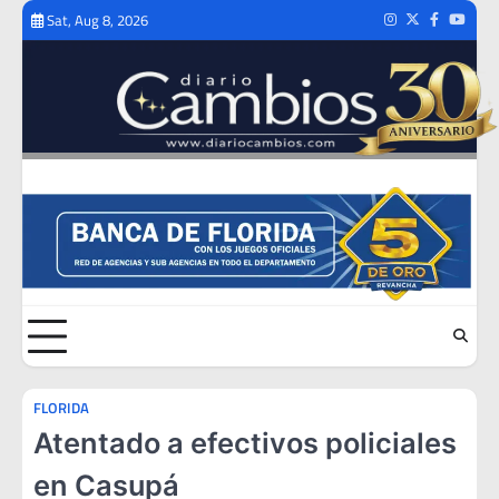
Skip
Sat, Aug 8, 2026
Instagram
Twitter
Facebook
Youtub
to
content
FLORIDA
Atentado a efectivos policiales
en Casupá