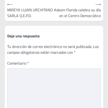
Navegación
⟵
⟶
de
MIREYA LUJAN URCHITANO
Adeom Florida celebra su día
SARLA Q.E.P.D.
en el Centro Democrático
entradas
Deja una respuesta
Tu dirección de correo electrónico no será publicada.
Los
campos obligatorios están marcados con
*
Comentario
*