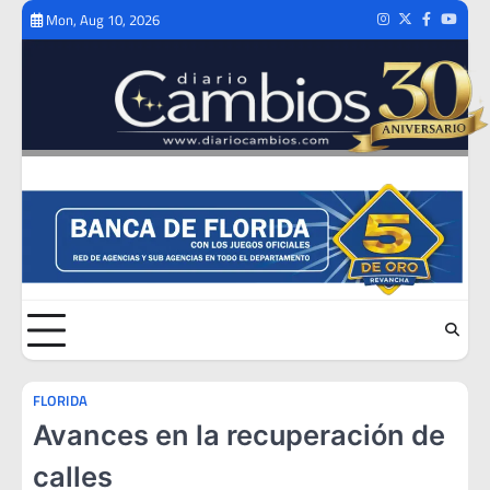
Skip
Mon, Aug 10, 2026
Instagram
Twitter
Facebook
Youtub
to
content
FLORIDA
Avances en la recuperación de
calles