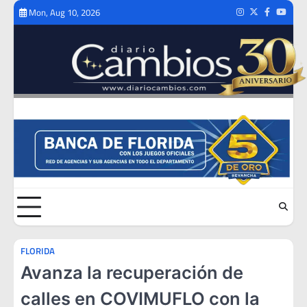
Skip
Mon, Aug 10, 2026
Instagram
Twitter
Facebook
Youtub
to
content
FLORIDA
Avanza la recuperación de
calles en COVIMUFLO con la