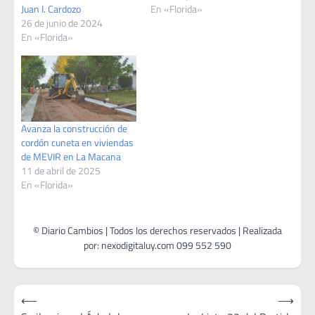
Juan I. Cardozo
En «Florida»
26 de junio de 2024
En «Florida»
Avanza la construcción de
cordón cuneta en viviendas
de MEVIR en La Macana
11 de abril de 2025
En «Florida»
Navegación
⟵
⟶