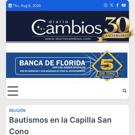
Skip
Thu, Aug 6, 2026
Instagram
Twitter
Facebook
Youtub
to
content
RELIGIÓN
Bautismos en la Capilla San
Cono