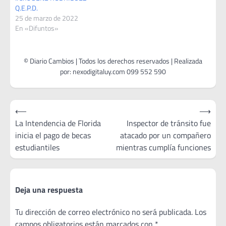
Q.E.P.D.
25 de marzo de 2022
En «Difuntos»
Navegación
⟵
⟶
de
La Intendencia de Florida
Inspector de tránsito fue
inicia el pago de becas
atacado por un compañero
entradas
estudiantiles
mientras cumplía funciones
Deja una respuesta
Tu dirección de correo electrónico no será publicada.
Los
campos obligatorios están marcados con
*