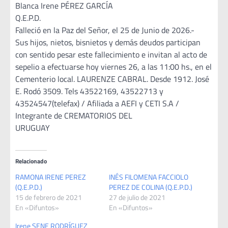
Blanca Irene PÉREZ GARCÍA
Q.E.P.D.
Falleció en la Paz del Señor, el 25 de Junio de 2026.-
Sus hijos, nietos, bisnietos y demás deudos participan
con sentido pesar este fallecimiento e invitan al acto de
sepelio a efectuarse hoy viernes 26, a las 11:00 hs., en el
Cementerio local. LAURENZE CABRAL. Desde 1912. José
E. Rodó 3509. Tels 43522169, 43522713 y
43524547(telefax) / Afiliada a AEFI y CETI S.A /
Integrante de CREMATORIOS DEL
URUGUAY
Relacionado
RAMONA IRENE PEREZ
INÉS FILOMENA FACCIOLO
(Q.E.P.D.)
PEREZ DE COLINA (Q.E.P.D.)
15 de febrero de 2021
27 de julio de 2021
En «Difuntos»
En «Difuntos»
Irene SENE RODRÍGUEZ