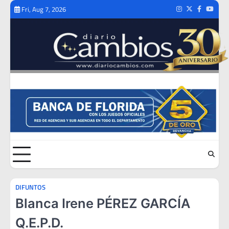
Skip
Fri, Aug 7, 2026
Instagram
Twitter
Facebook
Youtub
to
content
DIFUNTOS
Blanca Irene PÉREZ GARCÍA
Q.E.P.D.