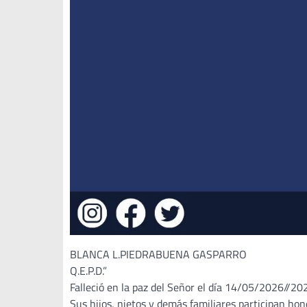
BLANCA L.PIEDRABUENA GASPARRO
Q.E.P.D.”
Falleció en la paz del Señor el día 14/05/2026//20
Sus hijos, nietos y demás familiares participan ho