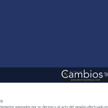
26
ndamente apenados por su deceso y el acto del sepelio efectuado en