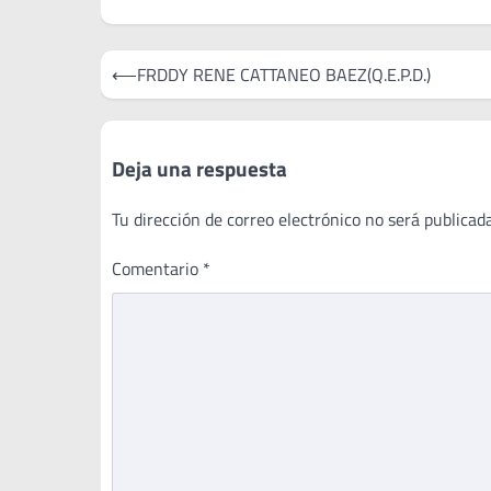
Navegación
⟵
FRDDY RENE CATTANEO BAEZ(Q.E.P.D.)
de
entradas
Deja una respuesta
Tu dirección de correo electrónico no será publicada
Comentario
*