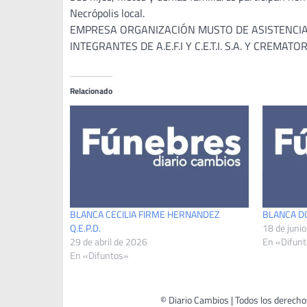
Necrópolis local.
EMPRESA ORGANIZACIÓN MUSTO DE ASISTENCIA F
INTEGRANTES DE A.E.F.I Y C.E.T.I. S.A. Y CREMAT
Relacionado
BLANCA CECILIA FIRME HERNANDEZ
BLANCA DOR
Q.E.P.D.
18 de juni
29 de abril de 2026
En «Difun
En «Difuntos»