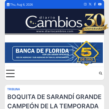
Skip
Thu, Aug 6, 2026
Instagram
Twitter
Facebook
Youtub
to
content
TRIBUNA
BOQUITA DE SARANDÍ GRANDE
CAMPEÓN DE LA TEMPORADA