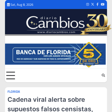
Skip
Sat, Aug 8, 2026
Instagram
Twitter
Facebook
Youtub
to
content
FLORIDA
Cadena viral alerta sobre
supuestos falsos censistas,