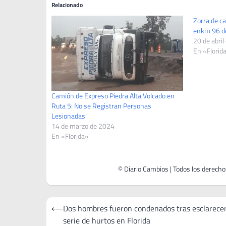
Relacionado
Zorra de c
enkm 96 de
20 de abril
En «Florid
Camión de Expreso Piedra Alta Volcado en
Ruta 5: No se Registran Personas
Lesionadas
14 de marzo de 2024
En «Florida»
Navegación
⟵
Dos hombres fueron condenados tras esclarece
de
serie de hurtos en Florida