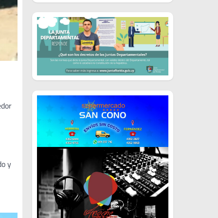
edor
do y