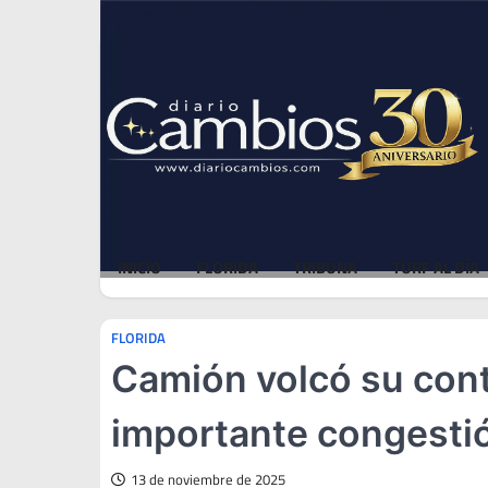
Skip
Thu, Aug 6, 2026
to
content
INICIO
FLORIDA
TRIBUNA
TURF AL DÍA
FLORIDA
Camión volcó su cont
importante congesti
13 de noviembre de 2025