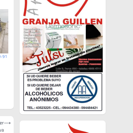
Km 91
er
⟶
va