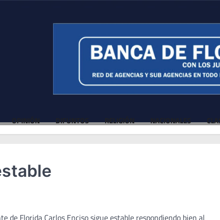
OPINIÓN
DIFUNTOS
RELIGIÓN
NACIONALES
CLA
estable
e de Florida Carlos Enciso sigue estable respondiendo bien al