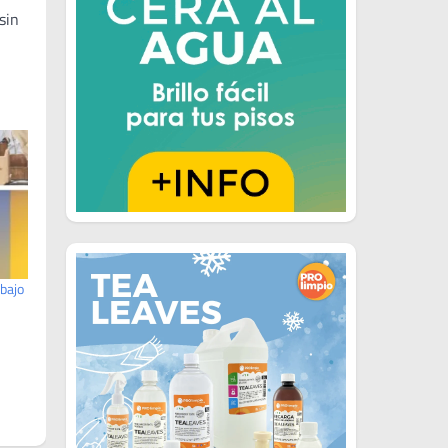
sin
abajo