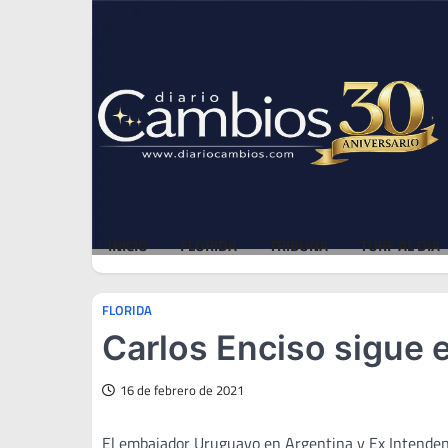
Skip
Fri, Aug 7, 2026
to
content
INICIO
FLORIDA
TRIBUNA
TURF AL DÍA
FLORIDA
Carlos Enciso sigue 
16 de febrero de 2021
El embajador Uruguayo en Argentina y Ex Intendent