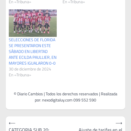
En «Tribuna»
En «Tribuna»
SELECCIONES DE FLORIDA
SE PRESENTARON ESTE
SÁBADO EN LIBERTAD
ANTE ECILDA PAULLIER, EN
MAYORES IGUALARON 0-0
30 de diciembre de 2024
En «Tribuna»
Navegación
⟵
⟶
de
CATEGORIA SUB 20:
Ajuste de tarifas en el