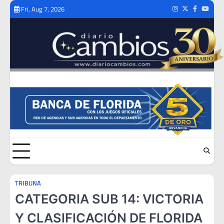
Skip
Fri, Aug 7, 2026
Instagram
Twitter
Facebook
Youtub
to
content
TRIBUNA
CATEGORIA SUB 14: VICTORIA
Y CLASIFICACIÓN DE FLORIDA