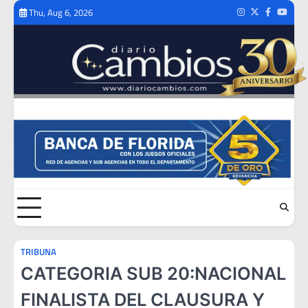
Skip
Thu, Aug 6, 2026
Instagram
Twitter
Facebook
Youtub
to
content
TRIBUNA
CATEGORIA SUB 20:NACIONAL
FINALISTA DEL CLAUSURA Y