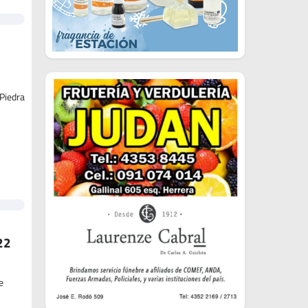
 Piedra
22
e