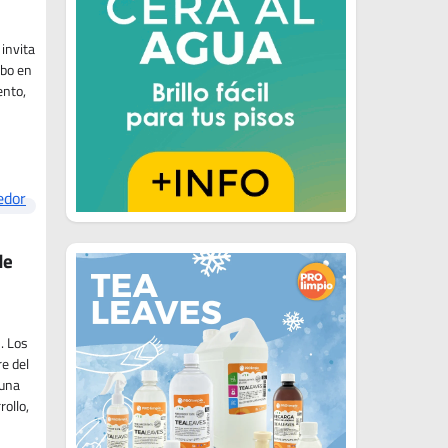
 invita
abo en
ento,
de
. Los
re del
 una
ollo,