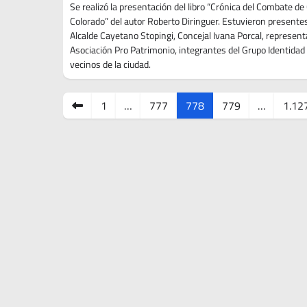
Se realizó la presentación del libro “Crónica del Combate de
Colorado” del autor Roberto Diringuer. Estuvieron presentes
Alcalde Cayetano Stopingi, Concejal Ivana Porcal, represen
Asociación Pro Patrimonio, integrantes del Grupo Identidad
vecinos de la ciudad.
Paginación
1
…
777
778
779
…
1.12
de
entradas