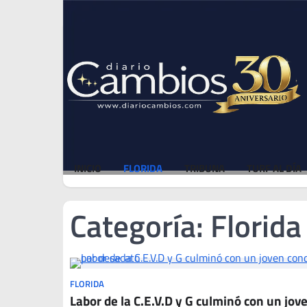
Skip
Thu, Aug 6, 2026
to
content
INICIO
FLORIDA
TRIBUNA
TURF AL DÍA
Categoría:
Florida
FLORIDA
Labor de la C.E.V.D y G culminó con un jov