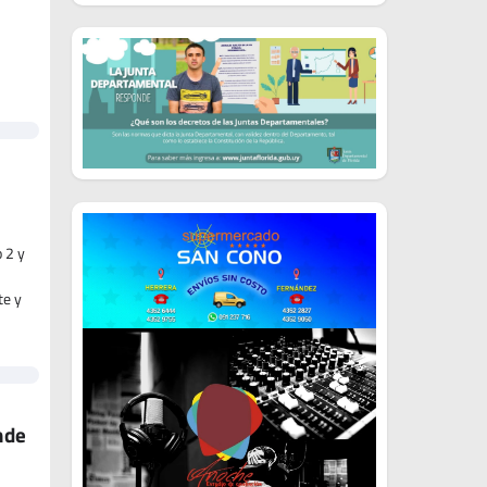
 2 y
te y
nde