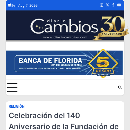
Skip
Fri, Aug 7, 2026
Instagram
Twitter
Facebook
Youtub
to
content
RELIGIÓN
Celebración del 140
Aniversario de la Fundación de