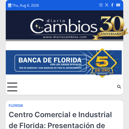
Skip
Thu, Aug 6, 2026
Instagram
Twitter
Facebook
Youtub
to
content
FLORIDA
Centro Comercial e Industrial
de Florida: Presentación de