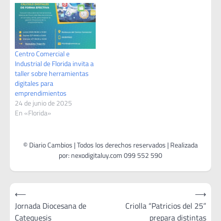
Centro Comercial e
Industrial de Florida invita a
taller sobre herramientas
digitales para
emprendimientos
24 de junio de 2025
En «Florida»
Navegación
⟵
⟶
de
Jornada Diocesana de
Criolla “Patricios del 25”
Catequesis
prepara distintas
entradas