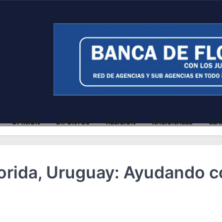
OPINIÓN
DIFUNTOS
RELIGIÓN
NACIONALES
CLA
orida, Uruguay: Ayudando 