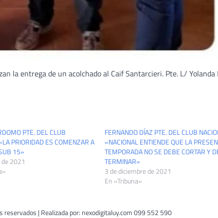
an la entrega de un acolchado al Caif Santarcieri. Pte. L/ Yolanda
RDOMO PTE. DEL CLUB
FERNANDO DÍAZ PTE. DEL CLUB NACIO
«LA PRIORIDAD ES COMENZAR A
«NACIONAL ENTIENDE QUE LA PRESE
SUB 15»
TEMPORADA NO SE DEBE CORTAR Y D
 de 2021
TERMINAR»
a»
3 de diciembre de 2021
En «Tribuna»