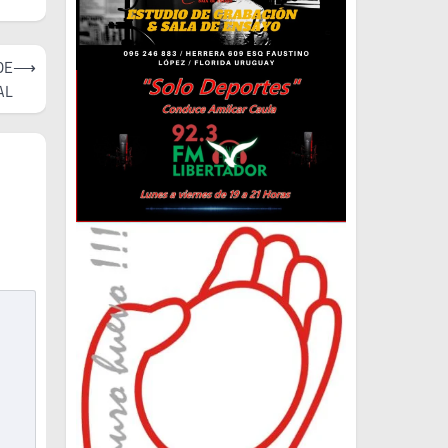
DE
⟶
AL