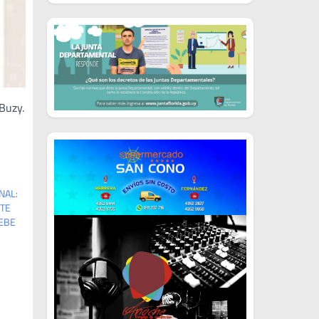
 Buzy.
NAL:
NTE
EBE