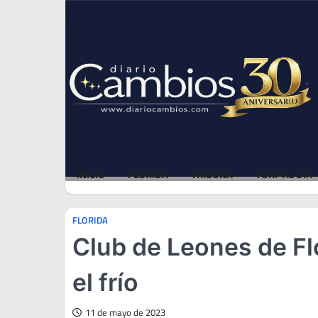
Skip
Sat, Aug 8, 2026
to
content
INICIO
FLORIDA
TRIBUNA
TURF AL DÍA
FLORIDA
Club de Leones de Fl
el frío
11 de mayo de 2023