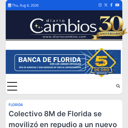
Skip
Thu, Aug 6, 2026
Instagram
Twitter
Facebook
Youtub
to
content
FLORIDA
Colectivo 8M de Florida se
movilizó en repudio a un nuevo