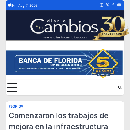
Skip
Fri, Aug 7, 2026
Instagram
Twitter
Facebook
Youtub
to
content
FLORIDA
Comenzaron los trabajos de
mejora en la infraestructura