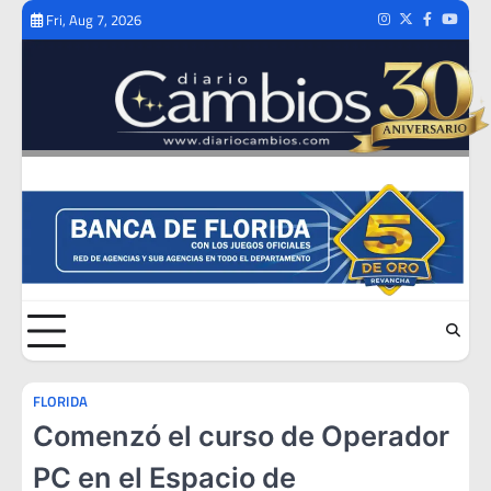
Skip
Fri, Aug 7, 2026
Instagram
Twitter
Facebook
Youtub
to
content
FLORIDA
Comenzó el curso de Operador
PC en el Espacio de