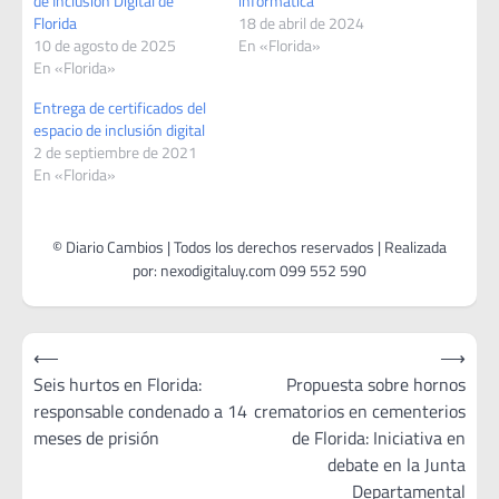
de Inclusión Digital de
informática
Florida
18 de abril de 2024
10 de agosto de 2025
En «Florida»
En «Florida»
Entrega de certificados del
espacio de inclusión digital
2 de septiembre de 2021
En «Florida»
Navegación
⟵
⟶
de
Seis hurtos en Florida:
Propuesta sobre hornos
responsable condenado a 14
crematorios en cementerios
entradas
meses de prisión
de Florida: Iniciativa en
debate en la Junta
Departamental