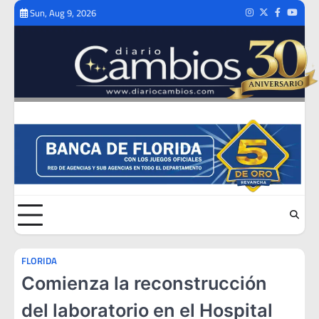
Skip
Sun, Aug 9, 2026
Instagram
Twitter
Facebook
Youtub
to
content
FLORIDA
Comienza la reconstrucción
del laboratorio en el Hospital