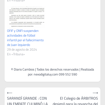
En «Tribuna»
OFIF y ONFI suspenden
actividades de fútbol
infantil por el fallecimiento
de Juan Izquierdo
29 de agosto de 2024
En «Tribuna»
Navegación
⟵
⟶
de
SARANDÍ GRANDE : CON
El Colegio de ÁRBITROS
UN EMPATE CULMINÓ LA
designó para la revancha del