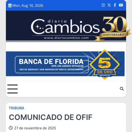
Skip
Mon, Aug 10, 2026
Instagram
Twitter
Facebook
Youtub
to
content
TRIBUNA
COMUNICADO DE OFIF
27 de noviembre de 2025