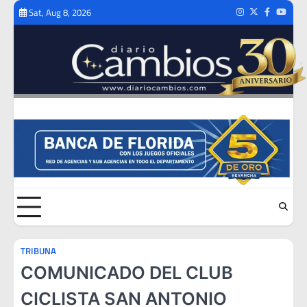
Skip
Sat, Aug 8, 2026
Instagram
Twitter
Facebook
Youtub
to
content
TRIBUNA
COMUNICADO DEL CLUB
CICLISTA SAN ANTONIO