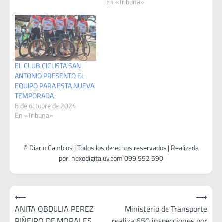
En «Tribuna»
EL CLUB CICLISTA SAN
ANTONIO PRESENTO EL
EQUIPO PARA ESTA NUEVA
TEMPORADA
8 de octubre de 2024
En «Tribuna»
Navegación
⟵
⟶
de
ANITA OBDULIA PEREZ
Ministerio de Transporte
PIÑEIRO DE MORALES
realiza 650 inspecciones por