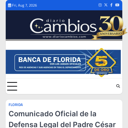
Skip
Fri, Aug 7, 2026
Instagram
Twitter
Facebook
Youtub
to
content
FLORIDA
Comunicado Oficial de la
Defensa Legal del Padre César