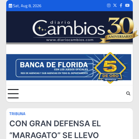
Skip
Sat, Aug 8, 2026
Instagram
Twitter
Facebook
Youtub
to
content
TRIBUNA
CON GRAN DEFENSA EL
“MARAGATO” SE LLEVO